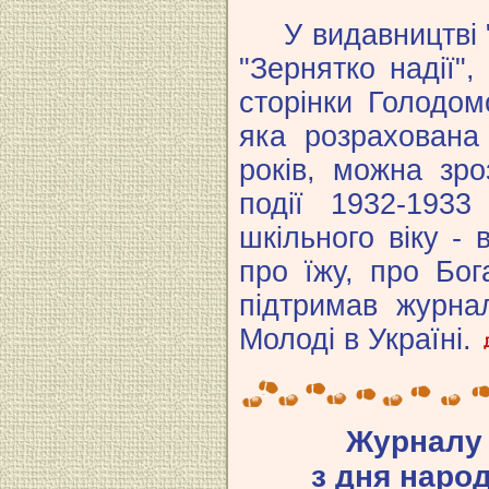
У видавництві "
"Зернятко надії"
сторінки Голодом
яка розрахована
років, можна зр
події 1932-193
шкільного віку - 
про їжу, про Бог
підтримав журнал
Молоді в Україні.
Журналу 
з дня наро