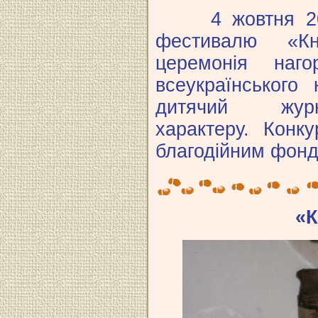
4 жовтня 2012
фестивалю «Кн
церемонія наг
всеукраїнського
дитячий журн
характеру. Конк
благодійним фонд
«К