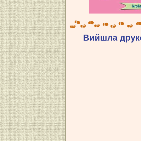
Вийшла друко