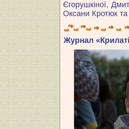
Єгорушкіної, Дми
Оксани Кротюк та
Журнал «Крилаті»