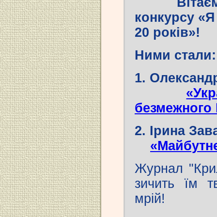
Вітає
конкурсу «Я 
20 років»!
Ними стали:
1. Олексан
«Ук
безмежного 
2. Ірина Зав
«Майбутнє
Журнал "Крил
зичить їм т
мрій!