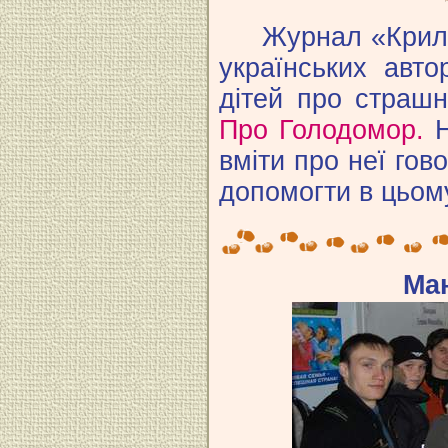
Журнал «Крилаті
українських авто
дітей про страшні
Про Голодомор.
Н
вміти про неї гов
допомогти в цьом
Ма