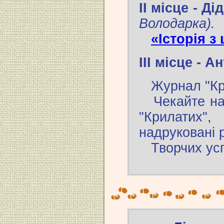
ІI місце - Д
Володарка).
«Історія з
III місце - 
Журнал "Кри
Чекайте на 
"Крилатих
надруковані 
Творчих успі