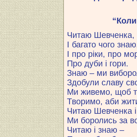
“Коли
Читаю Шевченка, 
І багато чого знаю
І про ріки, про мо
Про дуби і гори.
Знаю – ми виборо
Здобули славу св
Ми живемо, щоб т
Творимо, аби жит
Читаю Шевченка і
Ми боролись за в
Читаю і знаю –