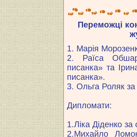
Переможці ко
ж
1. Марія Морозенк
2. Раїса Обшар
писанка» та Ірин
писанка».
3. Ольга Роляк за
Дипломати:
1.Ліка Діденко за
2.Михайло Ломо