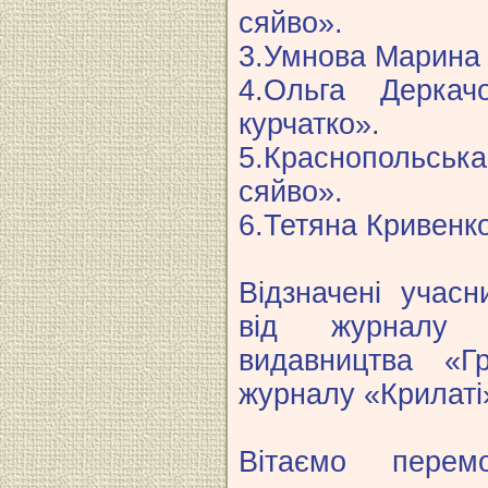
сяйво».
3.Умнова Марина 
4.Ольга Деркач
курчатко».
5.Краснопольськ
сяйво».
6.Тетяна Кривенк
Відзначені учас
від журналу 
видавництва «Г
журналу «Крилаті»
Вітаємо перем