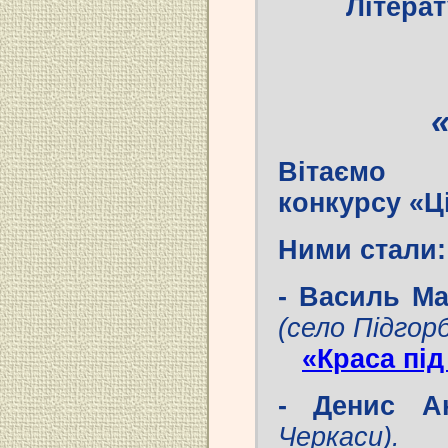
Літера
Вітаємо 
конкурсу «Ці
Ними стали:
- Василь М
(село Підгорб
«Краса пі
- Денис 
Черкаси).