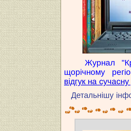
Журнал "К
щорічному регі
відгук на сучасну
Детальнішу інф