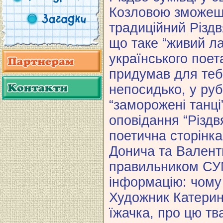
Козловою зможеш 
традиційний Різдв
що таке “живий л
українського поет
придумав для тебе
непосидько, у ру
“заморожені танці
оповідання “Різдв
поетична сторінка
Донича та Валент
правильником СУМ
інформацію: чому
Художник Катерин
їжачка, про цю тв