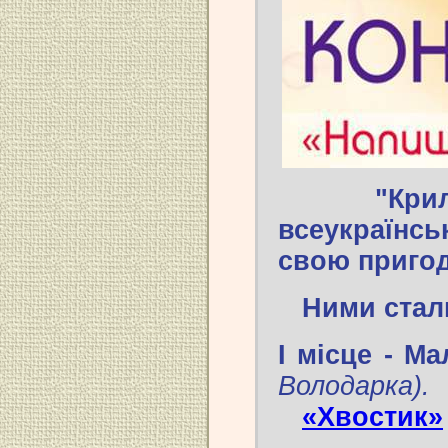
"Крилаті
всеукраїн
свою пригод
Ними стал
І місце - М
Володарка).
«Хвостик»