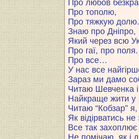
Про любов безкра
Про тополю,
Про тяжкую долю
Знаю про Дніпро,
Який через всю Ук
Про гаї, про поля.
Про все…
У нас все найгірш
Зараз ми дамо соб
Читаю Шевченка і
Найкраще жити у 
Читаю “Кобзар” я,
Як відірватись не
Все так захоплює
Не помічаю, як і 