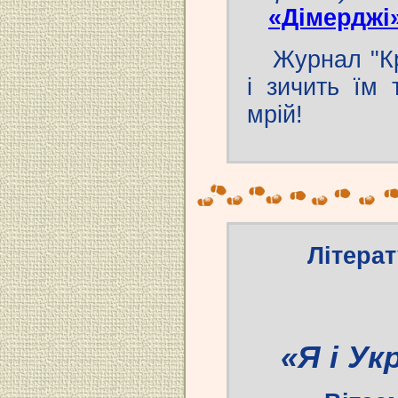
«Дімерджі
Журнал "Кри
і зичить їм 
мрій!
Літера
«Я і Ук